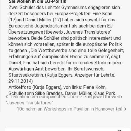
Sie wollen in die EU-Politik
Zwei Schüler des Lehrter Gymnasiums engagieren sich
derzeit besonders bei Europa-Projekten: Fine Kohn
(17)und Daniel Müller (17) haben sich sowohl für das
Europäische Jugendparlament als auch bei dem EU-
Übersetzungswettbewerb „Juvenes Translatores“
beworben. Beide Schüler sind politisch interessiert und
können sich vorstellen, später in die europäische Politik
zu gehen. „Die Wettbewerbe sind eine tolle Gelegenheit,
Erfahrungen auf europäischer Ebene zu sammeln“, sagt
Daniel. Fine hat sich bereits für ein duales Studium beim
Auswärtigen Amt beworben. Ihr Berufswunsch:
Staatssekretärin. (Katja Eggers, Anzeiger für Lehrte,
29.11.2014)
Artikelfoto (Katja Eggers), von links: Fiene Kohn,
Schulleiterin Silke Brandes, Daniel Müller, Klaus Perk.
Teilnahme am europäischen Übersetzungswettbewerb
“Juvenes Translatores”
10c nahm an Workshops im Pavillon in Hannover teil