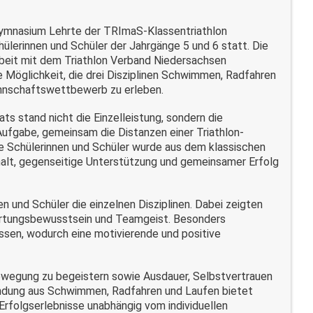
ymnasium Lehrte der
TRImaS
-Klassentriathlon
chülerinnen und Schüler der Jahrgänge 5 und 6 statt. Die
eit mit dem Triathlon Verband Niedersachsen
e Möglichkeit, die drei Disziplinen Schwimmen, Radfahren
nnschaftswettbewerb zu erleben.
 stand nicht die Einzelleistung, sondern die
ufgabe, gemeinsam die Distanzen einer Triathlon-
lle Schülerinnen und Schüler wurde aus dem klassischen
halt, gegenseitige Unterstützung und gemeinsamer Erfolg
en und Schüler die einzelnen Disziplinen. Dabei zeigten
twortungsbewusstsein und Teamgeist. Besonders
ssen, wodurch eine motivierende und positive
Bewegung zu begeistern sowie Ausdauer, Selbstvertrauen
indung aus Schwimmen, Radfahren und Laufen bietet
Erfolgserlebnisse unabhängig vom individuellen