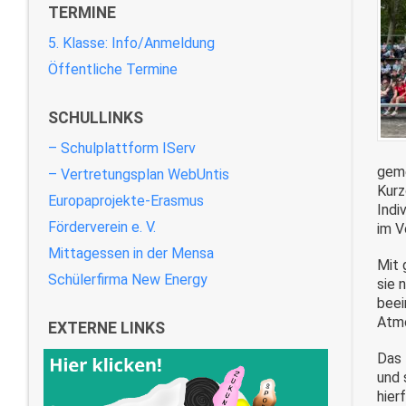
TERMINE
5. Klasse: Info/Anmeldung
Öffentliche Termine
SCHULLINKS
– Schulplattform IServ
geme
– Vertretungsplan WebUntis
Kurz
Europaprojekte-Erasmus
Indi
Förderverein e. V.
im V
Mittagessen in der Mensa
Mit 
Schülerfirma New Energy
sie 
beei
Atmo
EXTERNE LINKS
Das
und 
hier