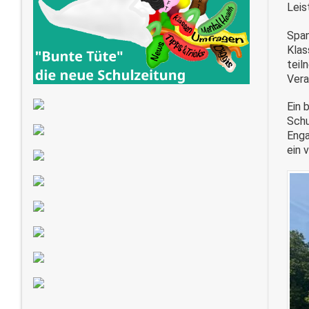
Leis
Span
Kla
teil
Vera
Ein 
Schu
Eng
ein 