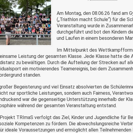
Am
Montag, den
08.06.
26
fand am G
(„Triathlon macht Schule“) für die S
Veranstaltung wurde in Zusammenarb
durchgeführt und bot den Kindern di
und Laufen in einem besonderen Ma
Im Mittelpunkt des Wettkampfformats
insame Leistung der gesamten Klasse. Jede Klasse hatte die A
distanz zu bewältigen. Durch die Aufteilung der Strecken auf a
vidualsport ein motivierendes Teamereignis, bei dem Zusammen
ordergrund standen.
großer Begeisterung und viel Einsatz absolvierten die Schülerinn
nicht nur sportliche Leistungen, sondern auch Fairness, Veran
ndruckend war die gegenseitige Unterstützung innerhalb der Kla
sphäre während der gesamten Veranstaltung entstand.
 Projekt
TRImaS
verfolgt das Ziel, Kinder und Jugendliche für 
soziale Kompetenzen zu fördern. Die abwechslungsreiche Verb
für ideale Voraussetzungen und ermöglicht allen Teilnehmenden 