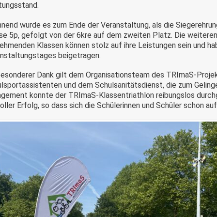
tungsstand.
nend wurde es zum Ende der Veranstaltung, als die Siegerehru
sse
5p
, gefolgt von der
6kre
auf dem zweiten Platz. Die weiteren
nehmenden Klassen können stolz auf ihre Leistungen sein und ha
nstaltungstages beigetragen.
besonderer Dank gilt dem Organisationsteam des
TRImaS
-Proje
lsportassistenten und dem Schulsanitätsdienst
, die zum Gelin
agement konnte der
TRImaS
-Klassentriathlon reibungslos durc
voller Erfolg
, so dass sich die Schülerinnen und Schüler schon au