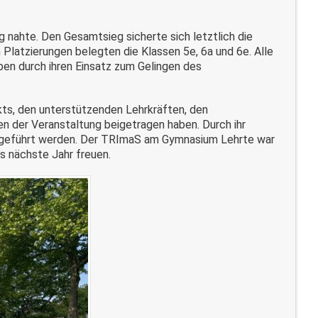
ng
nahte.
De
n Gesamtsieg sicherte sich
letztlich
die
 Platzierungen belegten die Klassen
5e
,
6a
und
6e
. Alle
ben durch ihren Einsatz zum Gelingen des
kts, den unterstützenden Lehrkräften,
den
gen der Veranstaltung beigetragen haben. Durch ihr
hgeführt werden.
Der
TRImaS
am Gymnasium Lehrte war
fs nächste Jahr freuen.