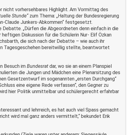
or nicht vorhersehbares Highlight. Am Vormittag des
tuelle Stunde“
zum Thema: „Haltung der Bundesregierung
ean-Claude Junkers-Abkommen“ festgesetzt.
 Debatte. „Dürfen die Abgeordneten denn einfach in die
 heftigen Diskussion für die Schülerin Nur- Elif Özkan
chsbarth, die sich nach der Debatte – wie auch ihr
en Tagesgeschehen bereitwillig stellte, beantwortet
ein Besuch im
Bundesrat
dar, wo sie an einem Planspiel
mulierten die Jungen und Mädchen eine Plenarsitzung des
 einen Gesetzentwurf im sogenannten „ersten Durchgang“
m Schluss eine eigene Rede verfassen“, den Gegner zu
ird hier Politik unmittelbar und schülergerecht erfahrbar
interessant und lehrreich, es hat auch viel Spass gemacht
rricht wird mal ganz anders vermittelt,“ bekundet Erik
 erkunden (Ziele waren unter anderem: Siegessäule,