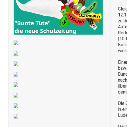
Glei
12.1
zu d
Aufm
Rede
(10d
Koll
wiss
Eine
bzw
Bund
nach
über
gema
Die 
in e
Lüde
Dass