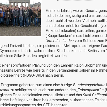
Einmal erfahren, wie ein Gesetz gema
nicht fade, langweilig und uninteres
überfrachtet werden. Vielmehr sollt
unmittelbar erlebter Geschichte (ve
Einzelschicksalen) darstellen, garni
(‚Kuppelkucken‘ in das Lichtermeer 
Unter den Linden
vom Schloss zum Br
gend Freizeit bleiben, die pulsierende Metropole auf eigene F
Gymnasiums Lehrte während ihrer Studienreise nach Berlin vom 1
lleiterin Silke Brandes begleitet wurden.
 einer sorgfältigen Planung von den Lehrern Ralph Grobmann u
asiums Lehrte wie bereits in den vergangenen Jahren im Rahme
tologieeinheit (FDGO-BRD) nach Berlin.
Programm gehörten zum einen eine hitzige
Bundestagsdebatte
esrat
zu schlüpfen als auch zum anderen den
„Tränenpalast“
– (
äglichen Einzelschicksalen verdeutlicht) – und das
Stasi-Gefängn
tische Häftlinge von ihren beklemmenden, authentischen Erfahr
rdrückungsapparates der SED berichten.