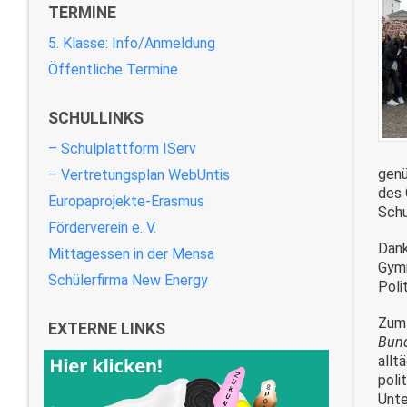
TERMINE
5. Klasse: Info/Anmeldung
Öffentliche Termine
SCHULLINKS
– Schulplattform IServ
genü
– Vertretungsplan WebUntis
des 
Europaprojekte-Erasmus
Schu
Förderverein e. V.
Dank
Mittagessen in der Mensa
Gymn
Schülerfirma New Energy
Poli
Zum 
EXTERNE LINKS
Bund
allt
poli
Unte