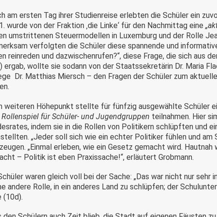
ch am ersten Tag ihrer Studienreise erlebten die Schüler ein zuv
1. wurde von der Fraktion ‚die Linke‘ für den Nachmittag eine
„ak
en umstrittenen Steuermodellen in Luxemburg und der Rolle J
erksam verfolgten die Schüler diese spannende und informative
n reinreden und dazwischenrufen?“, diese Frage, die sich aus der
) ergab, wollte sie sodann von der Staatssekretärin Dr. Maria Fla
ege Dr. Matthias Miersch – den Fragen der Schüler zum aktuell
en.
n weiteren Höhepunkt stellte für fünfzig ausgewählte Schüler 
.
Rollenspiel für Schüler- und Jugendgruppen
teilnahmen. Hier si
esrates, indem sie in die Rollen von Politikern schlüpften und
stellten. „Jeder soll sich wie ein echter Politiker fühlen und a
zeugen. „Einmal erleben, wie ein Gesetz gemacht wird. Hautnah w
cht – Politik ist eben Praxissache!“, erläutert Grobmann.
Schüler waren gleich voll bei der Sache: „Das war nicht nur sehr 
ine andere Rolle, in ein anderes Land zu schlüpfen; der Schulunte
 (10d).
 den Schülern auch Zeit blieb, die Stadt auf eigenen Fäusten zu