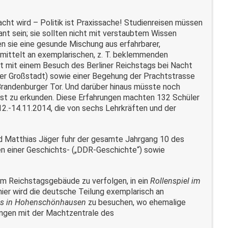
cht wird – Politik ist Praxissache! Studienreisen müssen
sant sein; sie sollten nicht mit verstaubtem Wissen
en sie eine gesunde Mischung aus erfahrbarer,
rmittelt an exemplarischen, z. T. beklemmenden
ert mit einem Besuch des Berliner Reichstags bei Nacht
der Großstadt) sowie einer Begehung der Prachtstrasse
andenburger Tor. Und darüber hinaus müsste noch
aust zu erkunden. Diese Erfahrungen machten 132 Schüler
2.-14.11.2014, die von sechs Lehrkräften und der
nd Matthias Jäger fuhr der gesamte Jahrgang 10 des
n einer Geschichts- („DDR-Geschichte“) sowie
im Reichstagsgebäude zu verfolgen, in ein
Rollenspiel im
hier wird die deutsche Teilung exemplarisch an
is in Hohenschönhausen
zu besuchen, wo ehemalige
ungen mit der Machtzentrale des