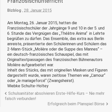
Französischunterricht
Bizblog
,
28. Januar 2015
Am Montag, 26. Januar 2015, hatten die
Französischschüler der Jahrgänge 9 und 10 in der 5. und
6. Stunde das Vergnügen das „Théâtre Anima“ in Lehrte
begrüßen zu dürfen. Das Ensemble, das extra aus Berlin
anreiste, präsentierte den Schülerinnen und Schülern das
2-Mann-Stück „Molière oder die Suppe des Mannes“ –
ein deutsch-französisches Schauspiel, das mit
Originaltextpassagen des französischen Bühnenautors
Molière aufgearbeitet war.
Inhalt des Stücks, das mit originellen Masken und Figuren
dargestellt wurde, waren zeitlose Themen wie „L’amour“
oder „le mariageforcé“ (Zwangsheirat).
Wiebke Schulte-Holtey
Schulsanitäter absolvieren Erste-Hilfe-Kurs – Nie mehr
falsch verbunden!
Erfolgreich beim Planspiel Börse