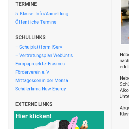
TERMINE
5. Klasse: Info/Anmeldung
Öffentliche Termine
SCHULLINKS
– Schulplattform IServ
Nebe
– Vertretungsplan WebUntis
nach
Europaprojekte-Erasmus
erle
Förderverein e. V.
Nebe
Mittagessen in der Mensa
Schü
Schülerfirma New Energy
Alko
Unte
EXTERNE LINKS
Abge
Klas