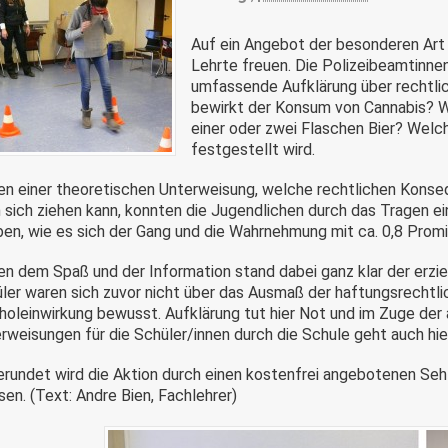
Auf ein Angebot der besonderen Art
Lehrte freuen. Die Polizeibeamtinne
umfassende Aufklärung über rechtli
bewirkt der Konsum von Cannabis? Wa
einer oder zwei Flaschen Bier? Wel
festgestellt wird.
n einer theoretischen Unterweisung, welche rechtlichen Kons
 sich ziehen kann, konnten die Jugendlichen durch das Tragen e
ben, wie es sich der Gang und die Wahrnehmung mit ca. 0,8 Promi
n dem Spaß und der Information stand dabei ganz klar der erzie
ler waren sich zuvor nicht über das Ausmaß der haftungsrechtli
holeinwirkung bewusst. Aufklärung tut hier Not und im Zuge der
rweisungen für die Schüler/innen durch die Schule geht auch hi
rundet wird die Aktion durch einen kostenfrei angebotenen Seh-
sen. (Text: Andre Bien, Fachlehrer)