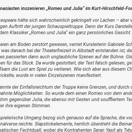
asiasten inszenieren „Romeo und Julia“ im Kurt-Hirschfeld-Fo
espeare hätte sich wahrscheinlich gekringelt vor Lachen – aber
gen Auftritt der jungen Schauspieltruppe. Denn der Kurs Darste
dem Klassiker „Romeo und Julia“ ein ganz persönliches Gesicht.
seien am Boden zerstört gewesen, verriet Kursleiterin Gabriele S
 was danach bei der Theaterfreizeit in Albstadt entstanden ist, d
es passierten dann auch unglaubliche Szenen auf der Bühne. Gle
en für das Stück. Da wurde gestottert, der Text falsch gelesen, g
Team die Lust am Spiel zu verlieren. Wie sich aber aus diesem 
ickelte, wurde in vielen Einzelszenen manifestiert.
annte der Einfallsreichtum der Truppe keine Grenzen, und durch
ahnte Möglichkeiten. So wurde dem einen Romeo von dem anderen
ihm gegenüber Julia, die ebenso mit Gesten und souffliertem Text
er ihre eigenen Stimmen.
spielerische Umgang bezog sich genauso auf die Sprache, die von
inalverse reichte. Slapstickelemente, herrlich überdreht die Bein
atischen Fechtduell, wobei die Kontrahenten Seran Yasit als Ty