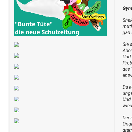
Gymn
Shak
muti
gab 
Sie 
Aber
Und 
Prob
das 
entw
Da k
unge
Und 
wied
Der 
Orig
dram