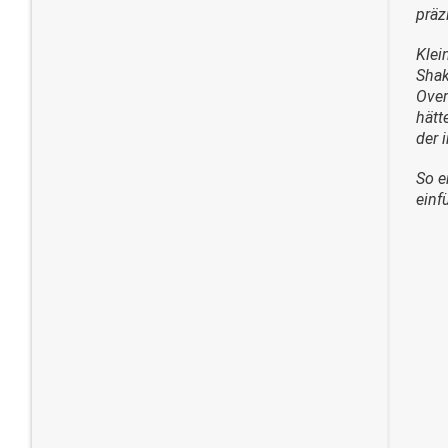
präz
Klei
Shak
Over
hätt
der 
So e
einf