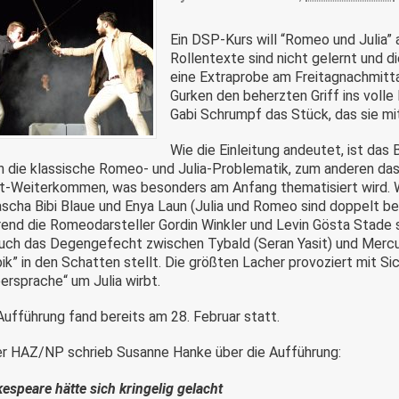
Ein DSP-Kurs will “Romeo und Julia” 
Rollentexte sind nicht gelernt und d
eine Extraprobe am Freitagnachmitt
Gurken den beherzten Griff ins voll
Gabi Schrumpf das Stück, das sie mi
Wie die Einleitung andeutet, ist da
n die klassische Romeo- und Julia-Problematik, zum anderen d
t-Weiterkommen, was besonders am Anfang thematisiert wird. Wi
scha Bibi Blaue und Enya Laun (Julia und Romeo sind doppelt be
end die Romeodarsteller Gordin Winkler und Levin Gösta Stade si
auch das Degengefecht zwischen Tybald (Seran Yasit) und Mercut
bik” in den Schatten stellt. Die größten Lacher provoziert mit Sic
ersprache“ um Julia wirbt.
Aufführung fand bereits am 28. Februar statt.
er HAZ/NP schrieb Susanne Hanke über die Aufführung:
espeare hätte sich kringelig gelacht