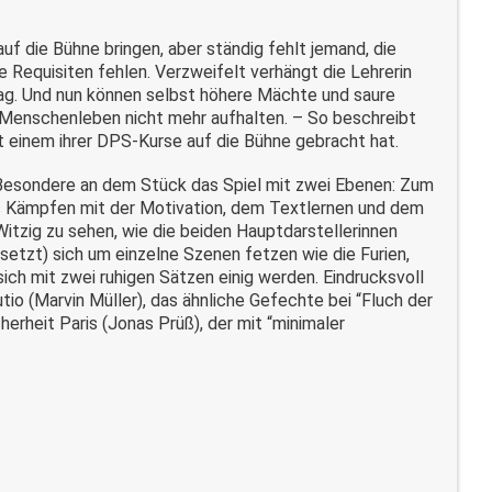
auf die Bühne bringen, aber ständig fehlt jemand, die
ie Requisiten fehlen. Verzweifelt verhängt die Lehrerin
ag. Und nun können selbst höhere Mächte und saure
e Menschenleben nicht mehr aufhalten. – So beschreibt
t einem ihrer DPS-Kurse auf die Bühne gebracht hat.
s Besondere an dem Stück das Spiel mit zwei Ebenen: Zum
as Kämpfen mit der Motivation, dem Textlernen und dem
tzig zu sehen, wie die beiden Hauptdarstellerinnen
setzt) sich um einzelne Szenen fetzen wie die Furien,
ch mit zwei ruhigen Sätzen einig werden. Eindrucksvoll
io (Marvin Müller), das ähnliche Gefechte bei “Fluch der
herheit Paris (Jonas Prüß), der mit “minimaler