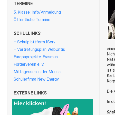
TERMINE
5. Klasse: Info/Anmeldung
Öffentliche Termine
SCHULLINKS
– Schulplattform IServ
eine
– Vertretungsplan WebUntis
Nich
Europaprojekte-Erasmus
Nata
Förderverein e. V.
währ
ist 
Mittagessen in der Mensa
Kari
Schülerfirma New Energy
Körp
Die 
EXTERNE LINKS
In d
Shak