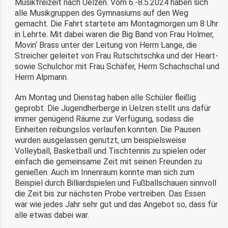
Musikfreizeit nach Uelzen. Vom 6.-8.5.2024 haben sich
alle Musikgruppen des Gymnasiums auf den Weg
gemacht. Die Fahrt startete am Montagmorgen um 8 Uhr
in Lehrte. Mit dabei waren die Big Band von Frau Holmer,
Movin‘ Brass unter der Leitung von Herrn Lange, die
Streicher geleitet von Frau Rutschitschka und der Heart-
sowie Schulchor mit Frau Schäfer, Herrn Schachschal und
Herrn Alpmann.
Am Montag und Dienstag haben alle Schüler ﬂeißig
geprobt. Die Jugendherberge in Uelzen stellt uns dafür
immer genügend Räume zur Verfügung, sodass die
Einheiten reibungslos verlaufen konnten. Die Pausen
wurden ausgelassen genutzt, um beispielsweise
Volleyball, Basketball und Tischtennis zu spielen oder
einfach die gemeinsame Zeit mit seinen Freunden zu
genießen. Auch im Innenraum konnte man sich zum
Beispiel durch Billiardspielen und Fußballschauen sinnvoll
die Zeit bis zur nächsten Probe vertreiben. Das Essen
war wie jedes Jahr sehr gut und das Angebot so, dass für
alle etwas dabei war.