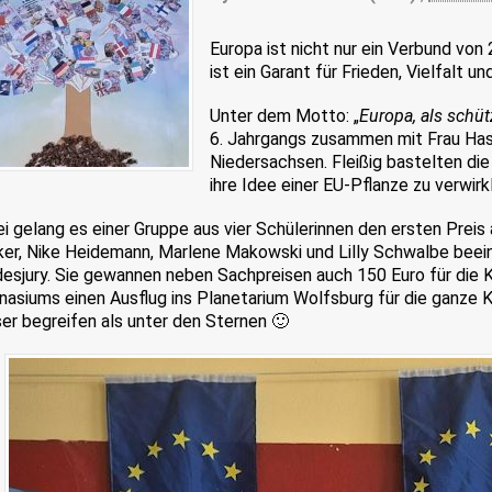
Europa ist nicht nur ein Verbund von 
ist ein Garant für Frieden, Vielfalt
Unter dem Motto: „
Europa, als schü
6. Jahrgangs zusammen mit Frau Ha
Niedersachsen. Fleißig bastelten die
ihre Idee einer EU-Pflanze zu verwirk
i gelang es einer Gruppe aus vier Schülerinnen den ersten Pre
er, Nike Heidemann, Marlene Makowski und Lilly Schwalbe beein
esjury. Sie gewannen neben Sachpreisen auch 150 Euro für die 
asiums einen Ausflug ins Planetarium Wolfsburg für die ganze K
er begreifen als unter den Sternen 🙂