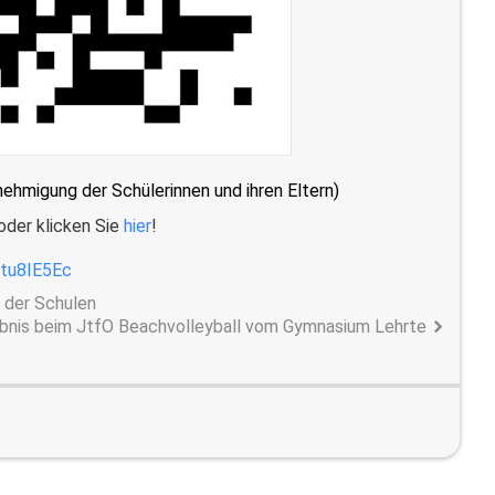
ehmigung der Schülerinnen und ihren Eltern)
oder klicken Sie
hier
!
btu8IE5Ec
 der Schulen
ebnis beim JtfO Beachvolleyball vom Gymnasium Lehrte