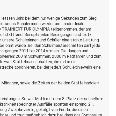
m letzten Jahr, bei dem nur wenige Sekunden zum Sieg
it sechs Schüler:innen wieder am Landesfinale
 TRAINIERT FÜR OLYMPIA teilgenommen, der am
el stattfand. Bei optimalen Bedingungen und trotz
 unsere Schülerinnen und Schüler eine starke Leistung
z belohnt wurde. Bei den Schulmeisterschaften darf jede
ahrgängen 2011 bis 2014 stellen. Die Jungen und
bsolvieren: 200 m Schwimmen, 2800 m Radfahren und zum
 zwei Staffelmannschaften, die mit in die
ecke absolvieren, bei der jede/r Schüler:injeweils eine
i Mädchen, sowie die Zeiten der beiden Staffelnaddiert
eistungen. So war Matti mit dem 8. Platz der schnellste
krankheitsbedingter Ausfälle spontan einsprang, 21.
ng Zweiplatzierte, gefolgt von Frieda, die einen
nte und trug maßgeblich dazu bei, dass das Gymnasium