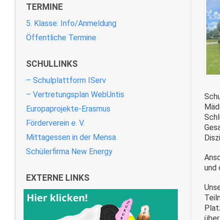
TERMINE
5. Klasse: Info/Anmeldung
Öffentliche Termine
SCHULLINKS
– Schulplattform IServ
– Vertretungsplan WebUntis
Schu
Mädc
Europaprojekte-Erasmus
Schl
Förderverein e. V.
Gesa
Mittagessen in der Mensa
Disz
Schülerfirma New Energy
Ansc
und 
EXTERNE LINKS
Unse
Teil
Plat
über