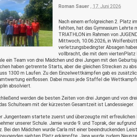
Roman Sauer
,
17. Juni 2026
Nach einem erfolgreichen 2. Platz i
fehlten, hat das Gymnasium Lehrte m
TRIATHLON im Rahmen von JUGEND
Mittwoch, 10.06.2026, in Wolfenbütt
verletzungsbedingter Absagen haben
vollbracht, die mit dem viertenPlat
le ein Team von drei Mädchen und drei Jungen mit den Geburtsj
hen haben getrennte Starts, aber die gleichen Strecken zu a
uss 1300 m Laufen. Zu den Einzelwettkämpfen gab es zusätzlich
mtwertung einflossen. Dabei muss jede Staffel die Wettkampfstr
iplin absolviert.
hließend werden die besten Zeiten von drei Jungen und von dre
das Schulteam mit der kürzesten Gesamtzeit ist Landessieger.
r Jungenteam startete zuerst und überzeugte mit erfreulichen L
nehmer unserer Schule. Jamie wurde 9. und Toprak, der aufgrund 
z. Bei den Mädchen wurde Carla mit einer beeindruckenden Leistu
zeugenden siebten Platz erkämpfte. Jana wurde zudem Neunzeh