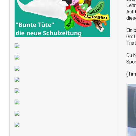
Lehr
Acht
dies
Ein 
Gret
Tria
Du h
Spor
(Ti