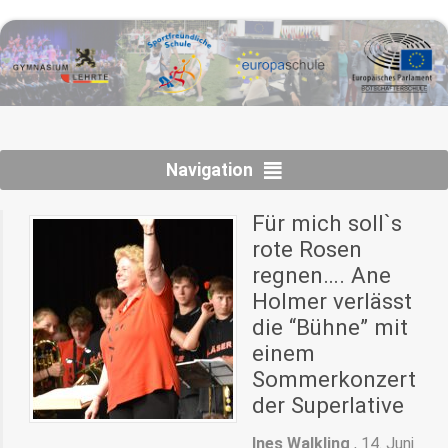
Navigation
Für mich soll`s
rote Rosen
regnen…. Ane
Holmer verlässt
die “Bühne” mit
einem
Sommerkonzert
der Superlative
Ines Walkling
,
14. Juni