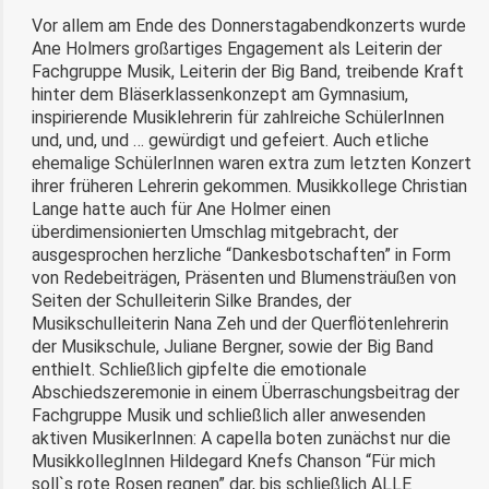
Vor allem am Ende des Donnerstagabendkonzerts wurde
Ane Holmers großartiges Engagement als Leiterin der
Fachgruppe Musik, Leiterin der Big Band, treibende Kraft
hinter dem Bläserklassenkonzept am Gymnasium,
inspirierende Musiklehrerin für zahlreiche SchülerInnen
und, und, und … gewürdigt und gefeiert. Auch etliche
ehemalige SchülerInnen waren extra zum letzten Konzert
ihrer früheren Lehrerin gekommen. Musikkollege Christian
Lange hatte auch für Ane Holmer einen
überdimensionierten Umschlag mitgebracht, der
ausgesprochen herzliche “Dankesbotschaften” in Form
von Redebeiträgen, Präsenten und Blumensträußen von
Seiten der Schulleiterin Silke Brandes, der
Musikschulleiterin Nana Zeh und der Querflötenlehrerin
der Musikschule, Juliane Bergner, sowie der Big Band
enthielt. Schließlich gipfelte die emotionale
Abschiedszeremonie in einem Überraschungsbeitrag der
Fachgruppe Musik und schließlich aller anwesenden
aktiven MusikerInnen: A capella boten zunächst nur die
MusikkollegInnen Hildegard Knefs Chanson “Für mich
soll`s rote Rosen regnen” dar, bis schließlich ALLE