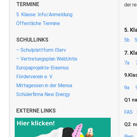
TERMINE
der r
5. Klasse: Info/Anmeldung
Öffentliche Termine
5. K
SCHULLINKS
5b
– Schulplattform IServ
7. K
– Vertretungsplan WebUntis
7a
Europaprojekte-Erasmus
9.Kla
Förderverein e. V.
Mittagessen in der Mensa
9a
Schülerfirma New Energy
Q1 n
EXTERNE LINKS
FAS
Q2 n
Bien