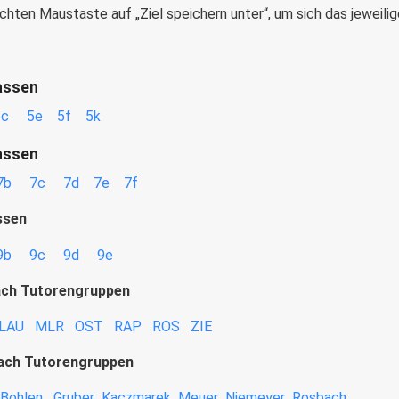
echten Maustaste auf „Ziel speichern unter“, um sich das jeweili
lassen
5c
5e
5f
5k
lassen
7b
7c
7d
7e
7f
ssen
9b
9c
9d
9e
ach Tutorengruppen
LAU
MLR
OST
RAP
ROS
ZIE
ach Tutorengruppen
Bohlen
Gruber
Kaczmarek
Meuer
Niemeyer
Rosbach