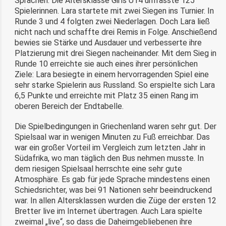
Sprachen. Die Altersklasse Girls U14 umfasste 125
Spielerinnen. Lara startete mit zwei Siegen ins Turnier. In
Runde 3 und 4 folgten zwei Niederlagen. Doch Lara ließ
nicht nach und schaffte drei Remis in Folge. Anschießend
bewies sie Stärke und Ausdauer und verbesserte ihre
Platzierung mit drei Siegen nacheinander. Mit dem Sieg in
Runde 10 erreichte sie auch eines ihrer persönlichen
Ziele: Lara besiegte in einem hervorragenden Spiel eine
sehr starke Spielerin aus Russland. So erspielte sich Lara
6,5 Punkte und erreichte mit Platz 35 einen Rang im
oberen Bereich der Endtabelle.
Die Spielbedingungen in Griechenland waren sehr gut. Der
Spielsaal war in wenigen Minuten zu Fuß erreichbar. Das
war ein großer Vorteil im Vergleich zum letzten Jahr in
Südafrika, wo man täglich den Bus nehmen musste. In
dem riesigen Spielsaal herrschte eine sehr gute
Atmosphäre. Es gab für jede Sprache mindestens einen
Schiedsrichter, was bei 91 Nationen sehr beeindruckend
war. In allen Altersklassen wurden die Züge der ersten 12
Bretter live im Internet übertragen. Auch Lara spielte
zweimal „live“, so dass die Daheimgebliebenen ihre