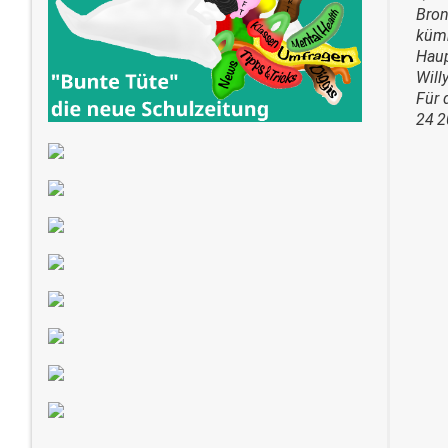
Bron
kümm
Haup
Will
Für 
24 2