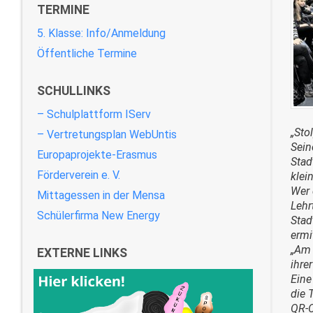
TERMINE
5. Klasse: Info/Anmeldung
Öffentliche Termine
SCHULLINKS
– Schulplattform IServ
„Sto
– Vertretungsplan WebUntis
Sein
Europaprojekte-Erasmus
Stad
Förderverein e. V.
klei
Wer 
Mittagessen in der Mensa
Lehr
Schülerfirma New Energy
Stad
ermi
„Am 
EXTERNE LINKS
ihre
Eine
die 
QR-C