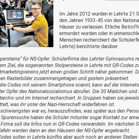
Im Jahre 2012 wurden in Lehrte 21 St
den Jahren 1933-45 von den Nationa
Häuser zu verlassen. Etliche Betroff
ermordet wurden oder in unmenschlic
Menschen recherchiert die Schülerfi
Lehrte) berichtete darüber:
lpersteine“ für NS-Opfer: Schülerfirma des Lehrter Gymnasiums re
em Ziel, die sogenannten Stolpersteine in Lehrte mit QR-Codes zu 
tmarketingvereins jetzt einen großen Schritt näher gekommen: Di
nen Rasterbilder zusammengetragen und gestern präsentiert.
die Codes mit seinem Smartphone scannt, kann auf der Internets
ter Opfer des Nationalsozialismus abrufen. Die 30 Mädchen und 
tarchiv und im Internet recherchiert. In Gruppen haben sie jeweils
ttelt, was ihr unter der Nazi-Herrschaft widerfahren ist.
schwierigsten war es, herauszufinden, was später aus den Person
r Spurensuche haben die Schüler mitunter sogar Kontakt zur a
 Firma soll die Infos nun in QR-Codes verwandeln. Im nächsten Sch
Tafeln werden dann an den Häusern der NS-Opfer angebracht.
odes sollen in Lehrte künftig aber auch noch an anderen Stellen