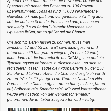
Spender. Denn dafür müssen die Gewebemerkmale des
Spenders mit denen des Patienten zu 100 Prozent
übereinstimmen. „Dass es rund 15
000 verschiedene
Gewebemerkmale gibt, und der genetische Zwilling auch
auf der anderen Seite der Erde leben kann, machen es
schwierig, ihn zu finden.“ Je mehr Menschen sich
typisieren ließen, umso größer sei die Chance.
Um sich typisieren lassen zu können, muss man
zwischen 17 und 55 Jahre alt sein, dazu gesund und
mindestens 50 Kilogramm wiegen. „Wer erst 17 wird,
kann dann auf die Internetseite der DKMS gehen und ein
Typisierungsset anfordern, zurückschicken und sich so
registrieren lassen“, sagte die Aktionsleiterin. 65 der 250
Schüler und Lehrer nutzten die Chance, dies gleich vor Ort
zu tun. Wie der 17-jährige Leon Thomas. Nachdem Nils
Domenz seine Daten aufgenommen hatte, hieß es „Mund
auf, Stäbchen rein, Spender sein“. Mit zwei Wattestäbchen
wurde ein Abstrich von der Wangenschleimhaut
genommen, der im Labor ausgewertet wird – fertig.