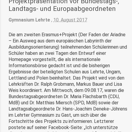
Projektpräsentation vor Bundestags-,
Landtags- und Europaabgeordneten
Gymnasium Lehrte
,
10. August 2017
Die am zweiten Erasmus+Projekt (Der Faden der Ariadne
– Ein Ausweg aus dem europäischen Labyrinth der
Ausbildungsorientierung) teilnehmenden Schülerinnen und
Schüler haben an zwei Tagen den Entwurf einer
Homepage vorgestellt, die als internationale
Informationsbörse gedacht ist und die bisherigen
Ergebnisse der beteiligten Schulen aus Lehrte, Ungarn,
Lettland und Polen beinhaltet. Das Projekt wird von den
Lehrkräften Dr. Ralph Grobmann, Markus Bauer und Lisa
Weis koordiniert. Am Mittwoch, dem 09.08.17, waren die
Bundestagsabgeordneten Dr. Maria Flachsbarth (CDU,
MdB) und Dr. Matthias Miersch (SPD, MdB) sowie der
Landtagsabgeordnete Dr. Hans-Joachim Deneke-Jöhrens
im Lehrter Gymnasium zu Gast, um sich über die
Fortschritte des Projekts zu informieren. Letzterer
postete auf seiner Facebook-Seite: „Ich unterstütze