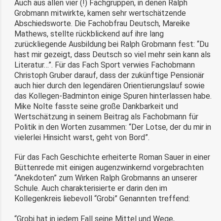
Auch aus allen vier (!) Fachgruppen, in denen Ralph
Grobmann mitwirkte, kamen sehr wertschätzende
Abschiedsworte. Die Fachobfrau Deutsch, Mareike
Mathews, stellte rückblickend auf ihre lang
zurückliegende Ausbildung bei Ralph Grobmann fest: “Du
hast mir gezeigt, dass Deutsch so viel mehr sein kann als
Literatur…”. Für das Fach Sport verwies Fachobmann
Christoph Gruber darauf, dass der zukünftige Pensionär
auch hier durch den legendären Orientierungslauf sowie
das Kollegen-Badminton einige Spuren hinterlassen habe.
Mike Nolte fasste seine große Dankbarkeit und
Wertschätzung in seinem Beitrag als Fachobmann für
Politik in den Worten zusammen: “Der Lotse, der du mir in
vielerlei Hinsicht warst, geht von Bord”.
Für das Fach Geschichte erheiterte Roman Sauer in einer
Büttenrede mit einigen augenzwinkernd vorgebrachten
“Anekdoten” zum Wirken Ralph Grobmanns an unserer
Schule. Auch charakterisierte er darin den im
Kollegenkreis liebevoll “Grobi” Genannten treffend:
“Grobi hat in jedem Fall seine Mittel und Wege,