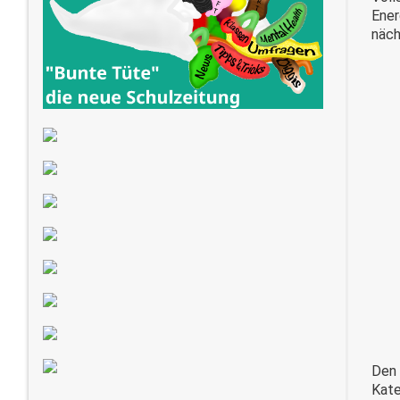
Ener
näch
Den 
Kate