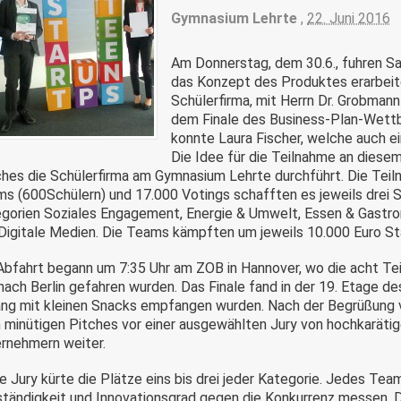
Gymnasium Lehrte
,
22. Juni 2016
Am Donnerstag, dem 30.6., fuhren Sa
das Konzept des Produktes erarbeite
Schülerfirma, mit Herrn Dr. Grobmann
dem Finale des Business-Plan-Wet
konnte Laura Fischer, welche auch ein
Die Idee für die Teilnahme an diese
hes die Schülerfirma am Gymnasium Lehrte durchführt. Die Teil
s (600Schülern) und 17.000 Votings schafften es jeweils drei S
gorien Soziales Engagement, Energie & Umwelt, Essen & Gastro
Digitale Medien. Die Teams kämpften um jeweils 10.000 Euro Star
Abfahrt begann um 7:35 Uhr am ZOB in Hannover, wo die acht Tei
nach Berlin gefahren wurden. Das Finale fand in der 19. Etage de
ng mit kleinen Snacks empfangen wurden. Nach der Begrüßung vo
 minütigen Pitches vor einer ausgewählten Jury von hochkaräti
rnehmern weiter.
e Jury kürte die Plätze eins bis drei jeder Kategorie. Jedes Team
ständigkeit und Innovationsgrad gegen die Konkurrenz messen. Die