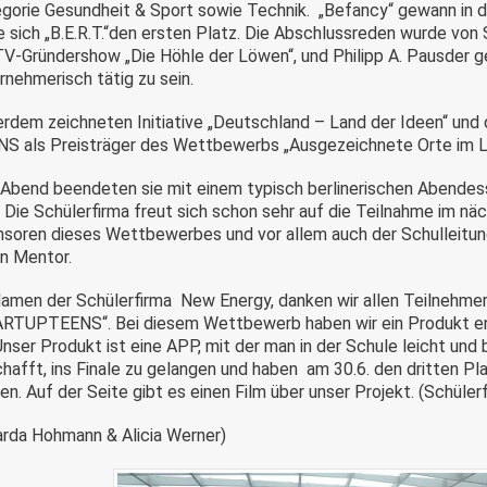
gorie Gesundheit & Sport sowie Technik. „Befancy“ gewann in d
e sich „B.E.R.T.“den ersten Platz. Die Abschlussreden wurde von
TV-Gründershow „Die Höhle der Löwen“, und Philipp A. Pausder 
rnehmerisch tätig zu sein.
rdem zeichneten Initiative „Deutschland – Land der Ideen“ u
S als Preisträger des Wettbewerbs „Ausgezeichnete Orte im L
Abend beendeten sie mit einem typisch berlinerischen Abendes
. Die Schülerfirma freut sich schon sehr auf die Teilnahme im n
soren dieses Wettbewerbes und vor allem auch der Schulleitung
n Mentor.
amen der Schülerfirma New Energy, danken wir allen Teilnehmer
RTUPTEENS“. Bei diesem Wettbewerb haben wir ein Produkt en
 Unser Produkt ist eine APP, mit der man in der Schule leicht und
hafft, ins Finale zu gelangen und haben am 30.6. den dritten Pl
ken. Auf der Seite gibt es einen Film über unser Projekt. (Schüle
arda Hohmann & Alicia Werner)