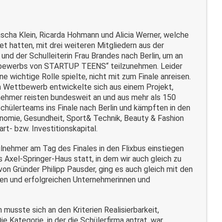
scha Klein, Ricarda Hohmann und Alicia Werner, welche
t hatten, mit drei weiteren Mitgliedern aus der
 und der Schulleiterin Frau Brandes nach Berlin, um an
tbewerbs von STARTUP TEENS“ teilzunehmen. Leider
e wichtige Rolle spielte, nicht mit zum Finale anreisen.
m Wettbewerb entwickelte sich aus einem Projekt,
nehmer reisten bundesweit an und aus mehr als 150
chülerteams ins Finale nach Berlin und kämpften in den
nomie, Gesundheit, Sport& Technik, Beauty & Fashion
t- bzw. Investitionskapital.
lnehmer am Tag des Finales in den Flixbus einstiegen
s Axel-Springer-Haus statt, in dem wir auch gleich zu
n Gründer Philipp Pausder, ging es auch gleich mit den
gen und erfolgreichen Unternehmerinnen und
 musste sich an den Kriterien Realisierbarkeit,
 Kategorie, in der die Schülerfirma antrat, war