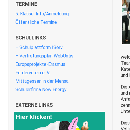
TERMINE
5. Klasse: Info/Anmeldung
Öffentliche Termine
SCHULLINKS
– Schulplattform IServ
– Vertretungsplan WebUntis
welc
Team
Europaprojekte-Erasmus
Kate
Förderverein e. V.
und 
Mittagessen in der Mensa
Die 
Schülerfirma New Energy
und 
Anfa
EXTERNE LINKS
zehn
Unte
Dies
Voll