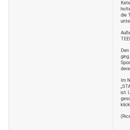
Kate
holt
die 
unte
Auße
TEEN
Den 
ging
Spon
dere
Im N
„STA
ist.
gesc
klic
(Ric