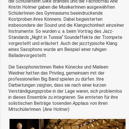
die Schulleiterin Silke Brandes und die Fachobfrau Ane
Kristin Holmer gaben die MusikerInnen ausgewählten
SchülerInnen des Gymnasiums beeindruckende
Kostproben ihres Könnens. Dabei begeisterten
insbesondere der Sound und die Klangschönheit einzelner
Instrumente. So wurden u. a. beim Vortrag des Jazz-
Standards „Night in Tunisia“ Soundeffekte der Trompete
vorgestellt und erläutert. Auch der jazztypische Klang
eines Saxophons wurde am Beispiel einer ruhigen
Balladevorgestellt.
Die Saxophonistinnen Rieke Könecke und Maileen
Weidner hatten das Privileg, gemeinsam mit der
professionellen Big Band spielen zu dürfen. Ihre
Darbietungen zeigten, dass sie nach einer kurzen
Verständigungsprobe in der Lage waren, sich problemlos
in dieses Ensemble zu integrieren. Sie ernteten für ihre
solistischen Beiträge tosenden Applaus von ihren
MitschülerInnen. (Ane Holmer)