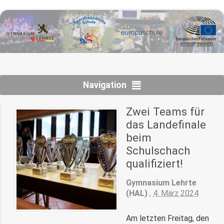
Navigation
Zwei Teams für
das Landefinale
beim
Schulschach
qualifiziert!
Gymnasium Lehrte
(HAL)
,
4. März 2024
Am letzten Freitag, den